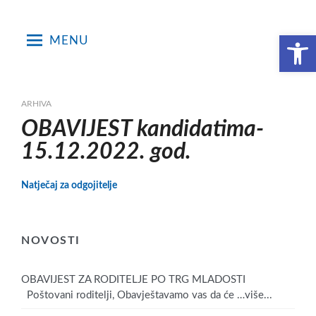
Skip
to
Open toolbar
MENU
content
ARHIVA
OBAVIJEST kandidatima-
15.12.2022. god.
Natječaj za odgojitelje
NOVOSTI
OBAVIJEST ZA RODITELJE PO TRG MLADOSTI
Poštovani roditelji, Obavještavamo vas da će
…više...