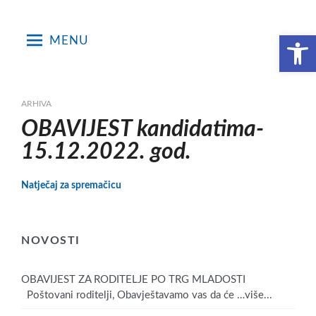
Skip
to
Open toolbar
MENU
content
ARHIVA
OBAVIJEST kandidatima-
15.12.2022. god.
Natječaj za spremačicu
NOVOSTI
OBAVIJEST ZA RODITELJE PO TRG MLADOSTI
Poštovani roditelji, Obavještavamo vas da će
…više...