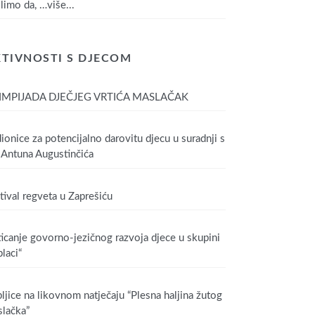
limo da,
…više...
TIVNOSTI S DJECOM
IMPIJADA DJEČJEG VRTIĆA MASLAČAK
ionice za potencijalno darovitu djecu u suradnji s
Antuna Augustinčića
tival regveta u Zaprešiću
icanje govorno-jezičnog razvoja djece u skupini
laci“
ljice na likovnom natječaju “Plesna haljina žutog
lačka”