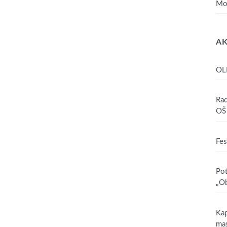
Mo
AK
OL
Rad
OŠ 
Fes
Pot
„Ob
Kap
mas