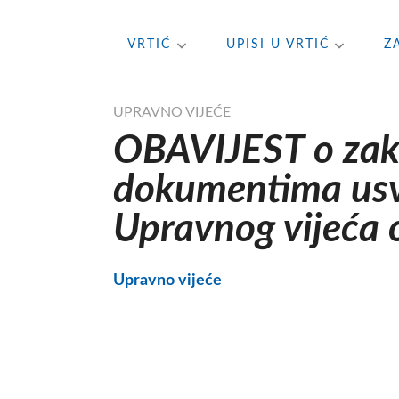
Skip
VRTIĆ
UPISI U VRTIĆ
Z
to
content
UPRAVNO VIJEĆE
OBAVIJEST o zakl
dokumentima usvo
Upravnog vijeća 
Upravno vijeće