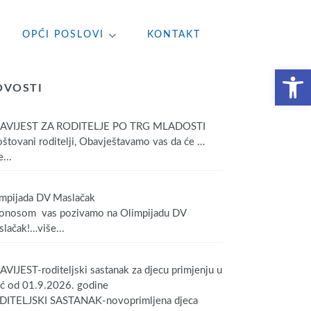
OPĆI POSLOVI
KONTAKT
Open toolbar
OVOSTI
AVIJEST ZA RODITELJE PO TRG MLADOSTI
tovani roditelji, Obavještavamo vas da će
…
...
mpijada DV Maslačak
onosom vas pozivamo na Olimpijadu DV
lačak!
…više...
VIJEST-roditeljski sastanak za djecu primjenju u
ić od 01.9.2026. godine
DITELJSKI SASTANAK-novoprimljena djeca