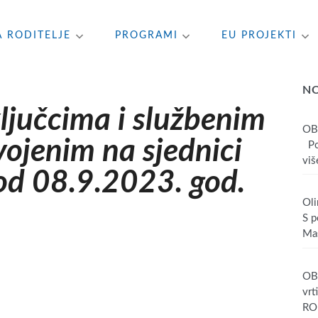
A RODITELJE
PROGRAMI
EU PROJEKTI
N
jučcima i službenim
OB
jenim na sjednici
Poš
više
od 08.9.2023. god.
Oli
S p
Mas
OBA
vrt
RO