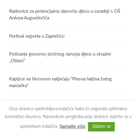
Radionice za potencijalno darovitu djecu u suradnji s OŠ
Antuna Augustinčića
Festival regveta u Zaprešiću
Poticanje govorno-jezičnog razvoja djece u skupini
„Oblaci“
Kapljice na likovnom natječaju “Plesna haljina žutog
maslačka”
Ova stranica upotrebljava kolačiće kako bi osigurala optimalno
korisničko iskustvo. Nastavkom pregledavanja stranice slažete se s
upotrebom kolačića.
Saznajte više
Slažem se
Copyright © 2026
Dječji vrtić Maslačak Zaprešić
. All rights reserved.