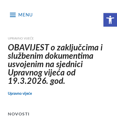
Skip
to
Open toolbar
MENU
content
UPRAVNO VIJEĆE
OBAVIJEST o zaključcima i
službenim dokumentima
usvojenim na sjednici
Upravnog vijeća od
19.3.2026. god.
Upravno vijeće
NOVOSTI