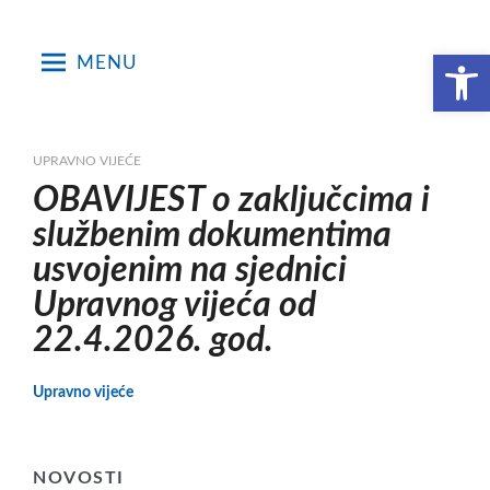
Skip
to
Open toolbar
MENU
content
UPRAVNO VIJEĆE
OBAVIJEST o zaključcima i
službenim dokumentima
usvojenim na sjednici
Upravnog vijeća od
22.4.2026. god.
Upravno vijeće
NOVOSTI