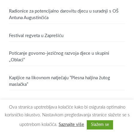
Radionice za potencijalno darovitu djecu u suradnji s OŠ
Antuna Augustinčića
Festival regveta u Zaprešiću
Poticanje govorno-jezičnog razvoja djece u skupini
„Oblaci“
Kapljice na likovnom natječaju “Plesna haljina žutog
maslačka”
Ova stranica upotrebljava kolačiće kako bi osigurala optimalno
korisničko iskustvo. Nastavkom pregledavanja stranice slažete se s
upotrebom kolačića.
Saznajte više
Slažem se
Copyright © 2026
Dječji vrtić Maslačak Zaprešić
. All rights reserved.