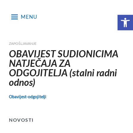
Skip
to
Open toolbar
MENU
content
ZAPOŠLJAVANJE
OBAVIJEST SUDIONICIMA
NATJEČAJA ZA
ODGOJITELJA (stalni radni
odnos)
Obavijest-odgojitelji
NOVOSTI