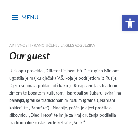
Skip
to
Open toolbar
MENU
content
AKTIVNOSTI - RANO UČENJE ENGLESKOG JEZIKA
Our guest
U sklopu projekta „Different is beautiful“ skupina Minions
ugostila je majku dječaka V.Š. koja je podrijetlom iz Rusije.
Djeca su imala priliku čuti kako je Rusija zemlja s hladnom
zimom te bogatom kulturom. Isprobali su šubaru, svirali na
balalajki, igrali se tradicionalnim ruskim igrama („Nahrani
kokice“ te „Babuške“). Nadalje, gošća je djeci pročitala
slikovnicu „Djed i repa“ te im je za kraj druženja podijelila
tradicionalne ruske tvrde keksiće „Suški“.