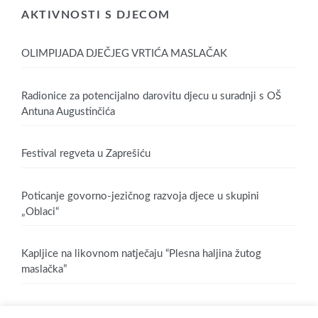
AKTIVNOSTI S DJECOM
OLIMPIJADA DJEČJEG VRTIĆA MASLAČAK
Radionice za potencijalno darovitu djecu u suradnji s OŠ
Antuna Augustinčića
Festival regveta u Zaprešiću
Poticanje govorno-jezičnog razvoja djece u skupini
„Oblaci“
Kapljice na likovnom natječaju “Plesna haljina žutog
maslačka”