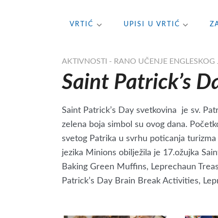
Skip
VRTIĆ
UPISI U VRTIĆ
Z
to
content
AKTIVNOSTI - RANO UČENJE ENGLESKOG 
Saint Patrick’s D
Saint Patrick’s Day svetkovina je sv. Patri
zelena boja simbol su ovog dana. Počet
svetog Patrika u svrhu poticanja turizma
jezika Minions obilježila je 17.ožujka Sai
Baking Green Muffins, Leprechaun Treas
Patrick’s Day Brain Break Activities, L