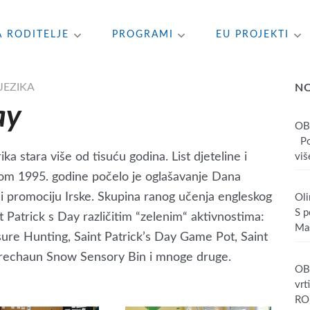
A RODITELJE
PROGRAMI
EU PROJEKTI
JEZIKA
N
ay
OB
Poš
ka stara više od tisuću godina. List djeteline i
više
kom 1995. godine počelo je oglašavanje Dana
 i promociju Irske. Skupina ranog učenja engleskog
Oli
S p
nt Patrick s Day različitim “zelenim“ aktivnostima:
Mas
ure Hunting, Saint Patrick’s Day Game Pot, Saint
eprechaun Snow Sensory Bin i mnoge druge.
OBA
vrt
RO