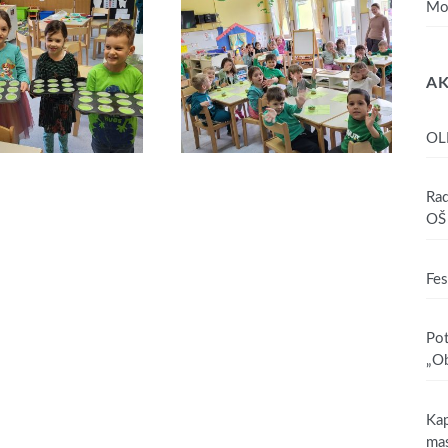
Mo
AK
OL
Rad
OŠ 
Fes
Pot
„Ob
Kap
mas