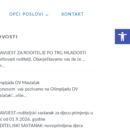
OPĆI POSLOVI
KONTAKT
Open toolbar
OVOSTI
AVIJEST ZA RODITELJE PO TRG MLADOSTI
tovani roditelji, Obavještavamo vas da će
…
...
mpijada DV Maslačak
onosom vas pozivamo na Olimpijadu DV
lačak!
…više...
VIJEST-roditeljski sastanak za djecu primjenju u
ić od 01.9.2026. godine
DITELJSKI SASTANAK-novoprimljena djeca