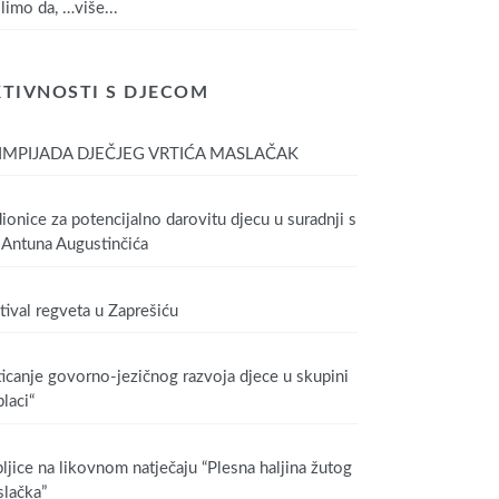
limo da,
…više...
TIVNOSTI S DJECOM
IMPIJADA DJEČJEG VRTIĆA MASLAČAK
ionice za potencijalno darovitu djecu u suradnji s
Antuna Augustinčića
tival regveta u Zaprešiću
icanje govorno-jezičnog razvoja djece u skupini
laci“
ljice na likovnom natječaju “Plesna haljina žutog
lačka”