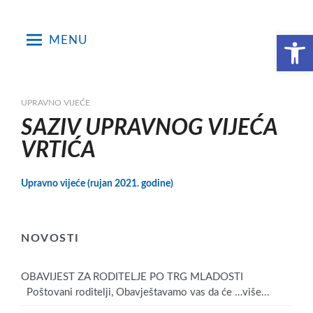
Skip
to
Open toolbar
MENU
content
UPRAVNO VIJEĆE
SAZIV UPRAVNOG VIJEĆA
VRTIĆA
Upravno vijeće (rujan 2021. godine)
NOVOSTI
OBAVIJEST ZA RODITELJE PO TRG MLADOSTI
Poštovani roditelji, Obavještavamo vas da će
…više...