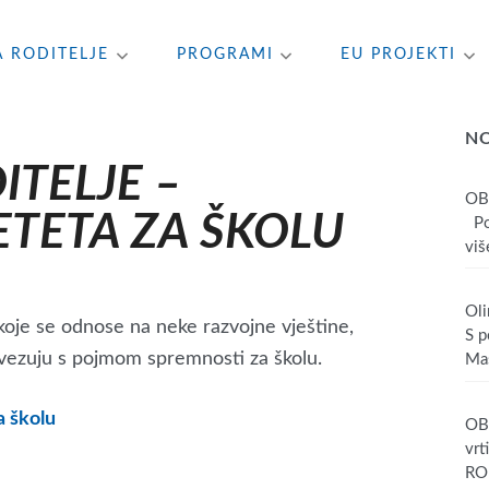
A RODITELJE
PROGRAMI
EU PROJEKTI
N
ITELJE –
OB
TETA ZA ŠKOLU
Poš
više
Oli
koje se odnose na neke razvojne vještine,
S p
ovezuju s pojmom spremnosti za školu.
Mas
a školu
OBA
vrt
RO