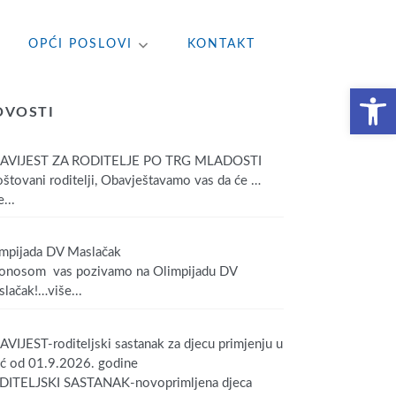
OPĆI POSLOVI
KONTAKT
Open toolbar
OVOSTI
AVIJEST ZA RODITELJE PO TRG MLADOSTI
tovani roditelji, Obavještavamo vas da će
…
...
mpijada DV Maslačak
onosom vas pozivamo na Olimpijadu DV
lačak!
…više...
VIJEST-roditeljski sastanak za djecu primjenju u
ić od 01.9.2026. godine
DITELJSKI SASTANAK-novoprimljena djeca