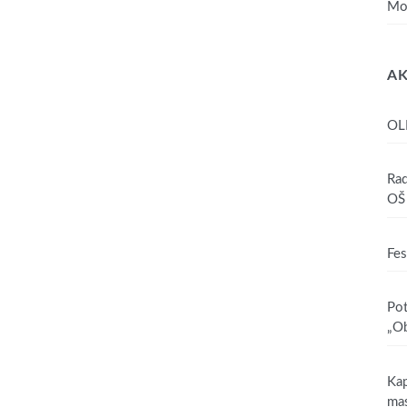
Mo
AK
OL
Rad
OŠ 
Fes
Pot
„Ob
Kap
mas