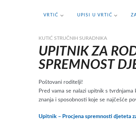
Skip
VRTIĆ
UPISI U VRTIĆ
Z
to
content
KUTIĆ STRUČNIH SURADNIKA
UPITNIK ZA ROD
SPREMNOST DJE
Poštovani roditelji!
Pred vama se nalazi upitnik s tvrdnjama 
znanja i sposobnosti koje se najčešće p
Upitnik – Procjena spremnosti djeteta z