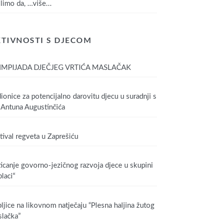
limo da,
…više...
TIVNOSTI S DJECOM
IMPIJADA DJEČJEG VRTIĆA MASLAČAK
ionice za potencijalno darovitu djecu u suradnji s
Antuna Augustinčića
tival regveta u Zaprešiću
icanje govorno-jezičnog razvoja djece u skupini
laci“
ljice na likovnom natječaju “Plesna haljina žutog
lačka”