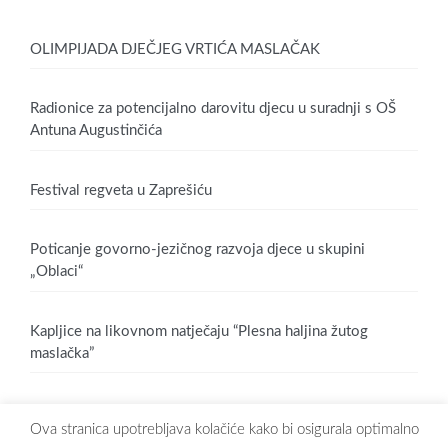
OLIMPIJADA DJEČJEG VRTIĆA MASLAČAK
Radionice za potencijalno darovitu djecu u suradnji s OŠ
Antuna Augustinčića
Festival regveta u Zaprešiću
Poticanje govorno-jezičnog razvoja djece u skupini
„Oblaci“
Kapljice na likovnom natječaju “Plesna haljina žutog
maslačka”
Ova stranica upotrebljava kolačiće kako bi osigurala optimalno