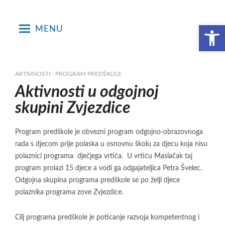
Skip
to
Open toolbar
MENU
content
AKTIVNOSTI - PROGRAM PREDŠKOLE
Aktivnosti u odgojnoj
skupini Zvjezdice
Program predškole je obvezni program odgojno-obrazovnoga
rada s djecom prije polaska u osnovnu školu za djecu koja nisu
polaznici programa dječjega vrtića. U vrtiću Maslačak taj
program prolazi 15 djece a vodi ga odgajateljica Petra Švelec.
Odgojna skupina programa predškole se po želji djece
polaznika programa zove Zvjezdice.
Cilj programa predškole je poticanje razvoja kompetentnog i