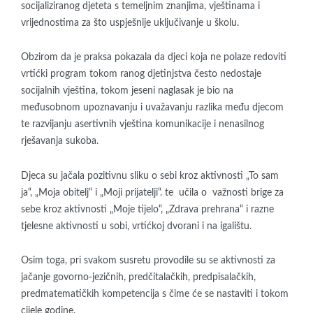
socijaliziranog djeteta s temeljnim znanjima, vještinama i
vrijednostima za što uspješnije uključivanje u školu.
Obzirom da je praksa pokazala da djeci koja ne polaze redoviti
vrtićki program tokom ranog djetinjstva često nedostaje
socijalnih vještina, tokom jeseni naglasak je bio na
međusobnom upoznavanju i uvažavanju razlika među djecom
te razvijanju asertivnih vještina komunikacije i nenasilnog
rješavanja sukoba.
Djeca su jačala pozitivnu sliku o sebi kroz aktivnosti „To sam
ja“, „Moja obitelj“ i „Moji prijatelji“. te učila o važnosti brige za
sebe kroz aktivnosti „Moje tijelo“, „Zdrava prehrana“ i razne
tjelesne aktivnosti u sobi, vrtićkoj dvorani i na igalištu.
Osim toga, pri svakom susretu provodile su se aktivnosti za
jačanje govorno-jezičnih, predčitalačkih, predpisalačkih,
predmatematičkih kompetencija s čime će se nastaviti i tokom
cijele godine.