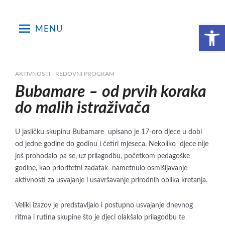
Skip
to
Open toolbar
MENU
content
AKTIVNOSTI - REDOVNI PROGRAM
Bubamare – od prvih koraka
do malih istraživača
U jasličku skupinu Bubamare upisano je 17-oro djece u dobi
od jedne godine do godinu i četiri mjeseca. Nekoliko djece nije
još prohodalo pa se, uz prilagodbu, početkom pedagoške
godine, kao prioritetni zadatak nametnulo osmišljavanje
aktivnosti za usvajanje i usavršavanje prirodnih oblika kretanja.
Veliki izazov je predstavljalo i postupno usvajanje dnevnog
ritma i rutina skupine što je djeci olakšalo prilagodbu te