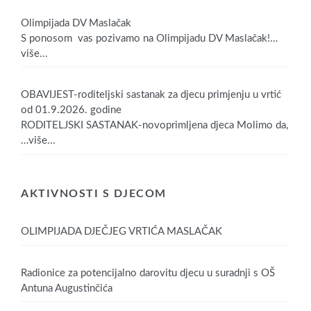
Olimpijada DV Maslačak
S ponosom vas pozivamo na Olimpijadu DV Maslačak!
…
više...
OBAVIJEST-roditeljski sastanak za djecu primjenju u vrtić
od 01.9.2026. godine
RODITELJSKI SASTANAK-novoprimljena djeca Molimo da,
…više...
AKTIVNOSTI S DJECOM
OLIMPIJADA DJEČJEG VRTIĆA MASLAČAK
Radionice za potencijalno darovitu djecu u suradnji s OŠ
Antuna Augustinčića