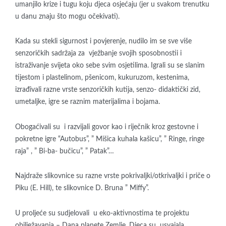
umanjilo krize i tugu koju djeca osjećaju (jer u svakom trenutku
u danu znaju što mogu očekivati).
Kada su stekli sigurnost i povjerenje, nudilo im se sve više
senzoričkih sadržaja za vježbanje svojih sposobnostii i
istraživanje svijeta oko sebe svim osjetilima. Igrali su se slanim
tijestom i plastelinom, pšenicom, kukuruzom, kestenima,
izrađivali razne vrste senzoričkih kutija, senzo- didaktički zid,
umetaljke, igre se raznim materijalima i bojama.
Obogaćivali su i razvijali govor kao i riječnik kroz gestovne i
pokretne igre “Autobus”, ” Mišica kuhala kašicu”, ” Ringe, ringe
raja” , ” Bi-ba- bučicu”, ” Patak”…
Najdraže slikovnice su razne vrste pokrivaljki/otkrivaljki i priče o
Piku (E. Hill), te slikovnice D. Bruna ” Miffy”.
U proljeće su sudjelovali u eko-aktivnostima te projektu
obilježavanja – Dana planete Zemlje. Djeca su usvajala