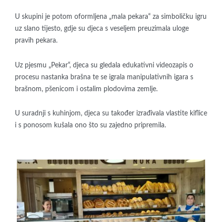
U skupini je potom oformljena „mala pekara“ za simboličku igru
uz slano tijesto, gdje su djeca s veseljem preuzimala uloge
pravih pekara.
Uz pjesmu „Pekar“, djeca su gledala edukativni videozapis o
procesu nastanka brašna te se igrala manipulativnih igara s
brašnom, pšenicom i ostalim plodovima zemlje.
U suradnji s kuhinjom, djeca su također izrađivala vlastite kiflice
i s ponosom kušala ono što su zajedno pripremila.