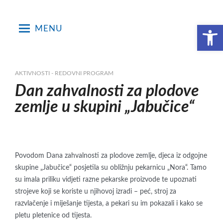
Skip
to
Open toolbar
MENU
content
AKTIVNOSTI - REDOVNI PROGRAM
Dan zahvalnosti za plodove
zemlje u skupini „Jabučice“
Povodom Dana zahvalnosti za plodove zemlje, djeca iz odgojne
skupine „Jabučice“ posjetila su obližnju pekarnicu „Nora“. Tamo
su imala priliku vidjeti razne pekarske proizvode te upoznati
strojeve koji se koriste u njihovoj izradi – peć, stroj za
razvlačenje i miješanje tijesta, a pekari su im pokazali i kako se
pletu pletenice od tijesta.