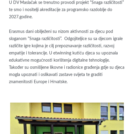
U DV Maslačak se trenutno provodi projekt “Snaga različitosti”
te smo i nositelji akreditacije za programsko razdoblje do
2027.godine.
Erasmus dani obilježeni su nizom aktivnosti za djecu pod
sloganom “Snaga različitosti”. Odgojiteljice su sa djecom igrale
različite igre kojima je cilj prepoznavanje različitosti, razvoj
empatije i tolerancije. U etwinning kutiću djeca su upoznala
edukativne mogućnosti korištenja digitalne tehnologije.
Također su osmišljene likovne i radionice građenja gdje su djeca
mogla upoznati i oslikavati zastave svijeta te graditi
znamenitosti Europe i Hrvatske.