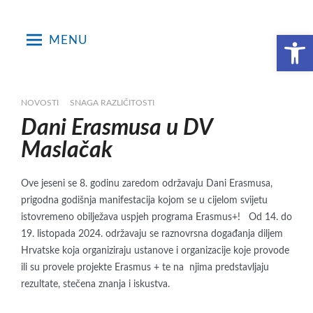
Skip
to
Open toolbar
MENU
content
NOVOSTI
SNAGA RAZLIČITOSTI
Dani Erasmusa u DV
Maslačak
Ove jeseni se 8. godinu zaredom održavaju Dani Erasmusa,
prigodna godišnja manifestacija kojom se u cijelom svijetu
istovremeno obilježava uspjeh programa Erasmus+! Od 14. do
19. listopada 2024. održavaju se raznovrsna događanja diljem
Hrvatske koja organiziraju ustanove i organizacije koje provode
ili su provele projekte Erasmus + te na njima predstavljaju
rezultate, stečena znanja i iskustva.