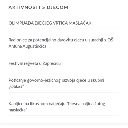
AKTIVNOSTI S DJECOM
OLIMPIJADA DJEČJEG VRTIĆA MASLAČAK
Radionice za potencijalno darovitu djecu u suradnji s OŠ
Antuna Augustinčića
Festival regveta u Zaprešiću
Poticanje govorno-jezičnog razvoja djece u skupini
„Oblaci“
Kapljice na likovnom natječaju “Plesna haljina žutog
maslačka”