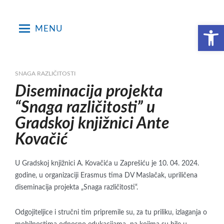
Skip
to
Open toolbar
MENU
content
SNAGA RAZLIČITOSTI
Diseminacija projekta
“Snaga različitosti” u
Gradskoj knjižnici Ante
Kovačić
U Gradskoj knjižnici A. Kovačića u Zaprešiću je 10. 04. 2024.
godine, u organizaciji Erasmus tima DV Maslačak, upriličena
diseminacija projekta „Snaga različitosti“.
Odgojiteljice i stručni tim pripremile su, za tu priliku, izlaganja o