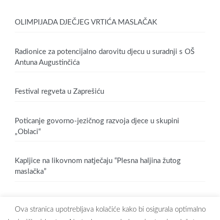
OLIMPIJADA DJEČJEG VRTIĆA MASLAČAK
Radionice za potencijalno darovitu djecu u suradnji s OŠ
Antuna Augustinčića
Festival regveta u Zaprešiću
Poticanje govorno-jezičnog razvoja djece u skupini
„Oblaci“
Kapljice na likovnom natječaju “Plesna haljina žutog
maslačka”
Ova stranica upotrebljava kolačiće kako bi osigurala optimalno