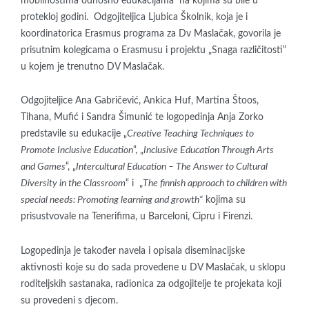
mobilnostima odnosno edukacijama na kojima su bile u
protekloj godini. Odgojiteljica Ljubica Školnik, koja je i
koordinatorica Erasmus programa za Dv Maslačak, govorila je
prisutnim kolegicama o Erasmusu i projektu „Snaga različitosti“
u kojem je trenutno DV Maslačak.
Odgojiteljice Ana Gabričević, Ankica Huf, Martina Štoos,
Tihana, Mufić i Sandra Šimunić te logopedinja Anja Zorko
predstavile su edukacije „
Creative Teaching Techniques to
Promote Inclusive Education
“, „
Inclusive Education Through Arts
and Games
“, „
Intercultural Education – The Answer to Cultural
Diversity in the Classroom
“ i „
The finnish approach to children with
special needs: Promoting learning and growth“
kojima su
prisustvovale na Tenerifima, u Barceloni, Cipru i Firenzi.
Logopedinja je također navela i opisala diseminacijske
aktivnosti koje su do sada provedene u DV Maslačak, u sklopu
roditeljskih sastanaka, radionica za odgojitelje te projekata koji
su provedeni s djecom.