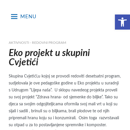
Skip
to
Open toolbar
MENU
content
AKTIVNOSTI - REDOVNI PROGRAM
Eko projekt u skupini
Cvjetići
Skupina Cvjetići,u kojoj se provodi redoviti desetsatni program,
sudjelovala je ove pedagoške godine u Eko projektu u suradnji
s Udrugom “Lijepa naša”. U sklopu navedeog projekta proveli
su svoj projekt “Zdrava hrana- od sjemenke do biljke”. Tako su
djeca sa svojim odgojiteljicama oformila svoj mali vrt u koji su
sijali i sadili , brinuli su o biljkama, brali plodove te od njih
pripremali hranu koju su i konzumirali. Osim toga razvrstavali
su otpad u za to postavljanjene spremnike i komposter.