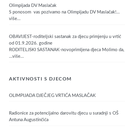
Olimpijada DV Maslačak
S ponosom vas pozivamo na Olimpijadu DV Maslačak!
…
više...
OBAVIJEST-roditeljski sastanak za djecu primjenju u vrtić
od 01.9.2026. godine
RODITELJSKI SASTANAK-novoprimljena djeca Molimo da,
…više...
AKTIVNOSTI S DJECOM
OLIMPIJADA DJEČJEG VRTIĆA MASLAČAK
Radionice za potencijalno darovitu djecu u suradnji s OŠ
Antuna Augustinčića