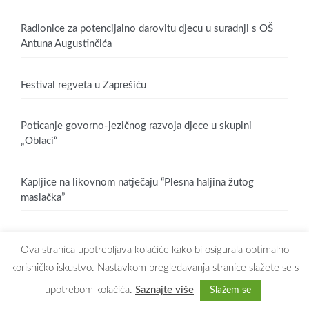
Radionice za potencijalno darovitu djecu u suradnji s OŠ
Antuna Augustinčića
Festival regveta u Zaprešiću
Poticanje govorno-jezičnog razvoja djece u skupini
„Oblaci“
Kapljice na likovnom natječaju “Plesna haljina žutog
maslačka”
Ova stranica upotrebljava kolačiće kako bi osigurala optimalno
korisničko iskustvo. Nastavkom pregledavanja stranice slažete se s
upotrebom kolačića.
Saznajte više
Slažem se
Copyright © 2026
Dječji vrtić Maslačak Zaprešić
. All rights reserved.