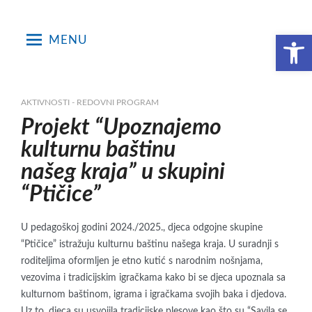
Skip
to
Open toolbar
MENU
content
AKTIVNOSTI - REDOVNI PROGRAM
Projekt “Upoznajemo
kulturnu baštinu
našeg kraja” u skupini
“Ptičice”
U pedagoškoj godini 2024./2025., djeca odgojne skupine
“Ptičice” istražuju kulturnu baštinu našega kraja. U suradnji s
roditeljima oformljen je etno kutić s narodnim nošnjama,
vezovima i tradicijskim igračkama kako bi se djeca upoznala sa
kulturnom baštinom, igrama i igračkama svojih baka i djedova.
Uz to, djeca su usvojila tradicijske plesove kao što su “Savila se