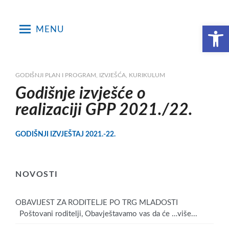
Skip
to
Open toolbar
MENU
content
GODIŠNJI PLAN I PROGRAM, IZVJEŠĆA, KURIKULUM
Godišnje izvješće o
realizaciji GPP 2021./22.
GODIŠNJI IZVJEŠTAJ 2021.-22.
NOVOSTI
OBAVIJEST ZA RODITELJE PO TRG MLADOSTI
Poštovani roditelji, Obavještavamo vas da će
…više...