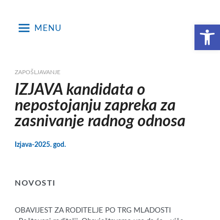
Skip
to
Open toolbar
MENU
content
ZAPOŠLJAVANJE
IZJAVA kandidata o
nepostojanju zapreka za
zasnivanje radnog odnosa
Izjava-2025. god.
NOVOSTI
OBAVIJEST ZA RODITELJE PO TRG MLADOSTI