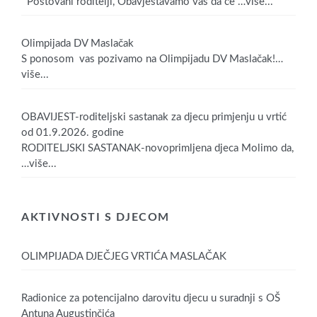
Poštovani roditelji, Obavještavamo vas da će
…više...
Olimpijada DV Maslačak
S ponosom vas pozivamo na Olimpijadu DV Maslačak!
…
više...
OBAVIJEST-roditeljski sastanak za djecu primjenju u vrtić
od 01.9.2026. godine
RODITELJSKI SASTANAK-novoprimljena djeca Molimo da,
…više...
AKTIVNOSTI S DJECOM
OLIMPIJADA DJEČJEG VRTIĆA MASLAČAK
Radionice za potencijalno darovitu djecu u suradnji s OŠ
Antuna Augustinčića