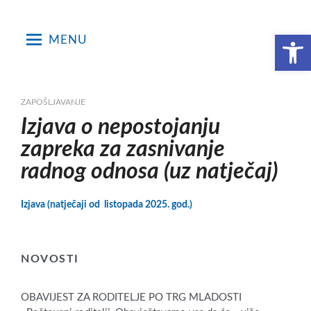
Skip
to
Open toolbar
MENU
content
ZAPOŠLJAVANJE
Izjava o nepostojanju
zapreka za zasnivanje
radnog odnosa (uz natječaj)
Izjava (natječaji od listopada 2025. god.)
NOVOSTI
OBAVIJEST ZA RODITELJE PO TRG MLADOSTI