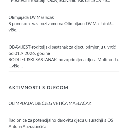
Poštovani roditelji, Obavještavamo vas da će
…više...
Olimpijada DV Maslačak
S ponosom vas pozivamo na Olimpijadu DV Maslačak!
…
više...
OBAVIJEST-roditeljski sastanak za djecu primjenju u vrtić
od 01.9.2026. godine
RODITELJSKI SASTANAK-novoprimljena djeca Molimo da,
…više...
AKTIVNOSTI S DJECOM
OLIMPIJADA DJEČJEG VRTIĆA MASLAČAK
Radionice za potencijalno darovitu djecu u suradnji s OŠ
Antuna Augustinčića