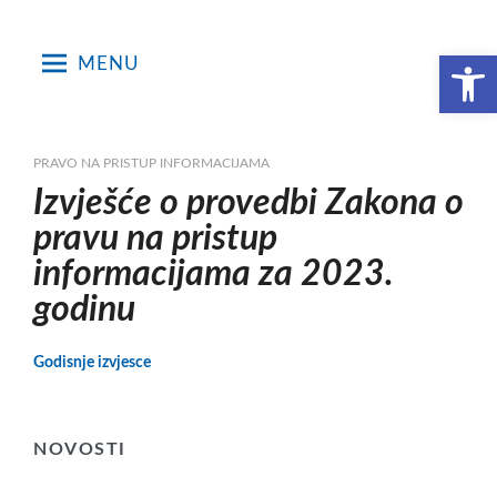
Skip
to
Open toolbar
MENU
content
PRAVO NA PRISTUP INFORMACIJAMA
Izvješće o provedbi Zakona o
pravu na pristup
informacijama za 2023.
godinu
Godisnje izvjesce
NOVOSTI