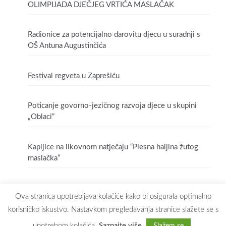
OLIMPIJADA DJEČJEG VRTIĆA MASLAČAK
Radionice za potencijalno darovitu djecu u suradnji s
OŠ Antuna Augustinčića
Festival regveta u Zaprešiću
Poticanje govorno-jezičnog razvoja djece u skupini
„Oblaci“
Kapljice na likovnom natječaju “Plesna haljina žutog
maslačka”
Ova stranica upotrebljava kolačiće kako bi osigurala optimalno
korisničko iskustvo. Nastavkom pregledavanja stranice slažete se s
upotrebom kolačića.
Saznajte više