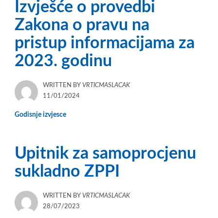
Izvješće o provedbi
Zakona o pravu na
pristup informacijama za
2023. godinu
WRITTEN BY
VRTICMASLACAK
POSTED
11/01/2024
ON
Godisnje izvjesce
Upitnik za samoprocjenu
sukladno ZPPI
WRITTEN BY
VRTICMASLACAK
POSTED
28/07/2023
ON