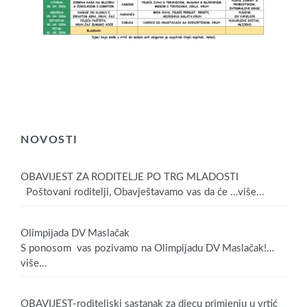
NOVOSTI
OBAVIJEST ZA RODITELJE PO TRG MLADOSTI
Poštovani roditelji, Obavještavamo vas da će
…više...
Olimpijada DV Maslačak
S ponosom vas pozivamo na Olimpijadu DV Maslačak!
…
više...
OBAVIJEST-roditeljski sastanak za djecu primjenju u vrtić