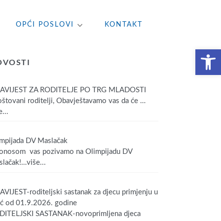
OPĆI POSLOVI
KONTAKT
Open toolbar
OVOSTI
AVIJEST ZA RODITELJE PO TRG MLADOSTI
tovani roditelji, Obavještavamo vas da će
…
...
mpijada DV Maslačak
onosom vas pozivamo na Olimpijadu DV
lačak!
…više...
VIJEST-roditeljski sastanak za djecu primjenju u
ić od 01.9.2026. godine
DITELJSKI SASTANAK-novoprimljena djeca