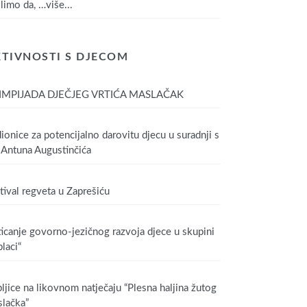
limo da,
…više...
TIVNOSTI S DJECOM
IMPIJADA DJEČJEG VRTIĆA MASLAČAK
ionice za potencijalno darovitu djecu u suradnji s
Antuna Augustinčića
tival regveta u Zaprešiću
icanje govorno-jezičnog razvoja djece u skupini
laci“
ljice na likovnom natječaju “Plesna haljina žutog
lačka”