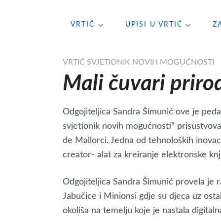
Skip
VRTIĆ
UPISI U VRTIĆ
Z
to
content
VRTIĆ SVJETIONIK NOVIH MOGUĆNOSTI
Mali čuvari priro
Odgojiteljica Sandra Šimunić ove je peda
svjetionik novih mogućnosti” prisustvov
de Mallorci. Jedna od tehnoloških inovac
creator- alat za kreiranje elektronske knj
Odgojiteljica Sandra Šimunić provela je
Jabučice i Minionsi gdje su djeca uz ostal
okoliša na temelju koje je nastala digitaln