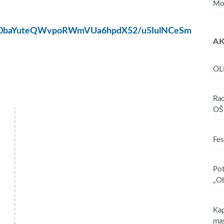
Mo
/o630baYuteQWvpoRWmVUa6hpdX52/u5IulNCeSm
AK
OL
Rad
OŠ 
Fes
Pot
„Ob
Kap
mas