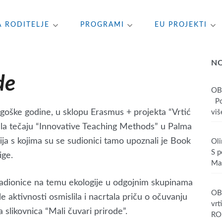
A RODITELJE
PROGRAMI
EU PROJEKTI
N
de
OB
Poš
goške godine, u sklopu Erasmus + projekta “Vrtić
više
ala tečaju “Innovative Teaching Methods” u Palma
ija s kojima su se sudionici tamo upoznali je Book
Oli
S p
ige.
Mas
 radionice na temu ekologije u odgojnim skupinama
OBA
e aktivnosti osmislila i nacrtala priču o očuvanju
vrt
a slikovnica “Mali čuvari prirode”.
RO