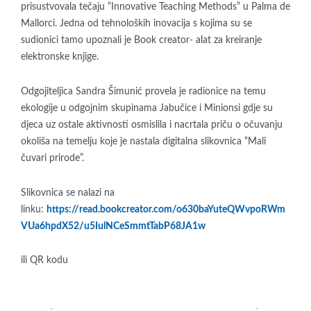
prisustvovala tečaju “Innovative Teaching Methods” u Palma de
Mallorci. Jedna od tehnoloških inovacija s kojima su se
sudionici tamo upoznali je Book creator- alat za kreiranje
elektronske knjige.
Odgojiteljica Sandra Šimunić provela je radionice na temu
ekologije u odgojnim skupinama Jabučice i Minionsi gdje su
djeca uz ostale aktivnosti osmislila i nacrtala priču o očuvanju
okoliša na temelju koje je nastala digitalna slikovnica “Mali
čuvari prirode”.
Slikovnica se nalazi na
linku:
https://read.bookcreator.com/o630baYuteQWvpoRWm
VUa6hpdX52/u5IulNCeSmmtTabP68JA1w
ili QR kodu