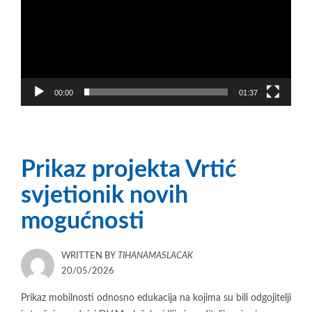
00:00
01:37
Prikaz projekta Vrtić
svjetionik novih
mogućnosti
WRITTEN BY
TIHANAMASLACAK
POSTED
20/05/2026
ON
Prikaz mobilnosti odnosno edukacija na kojima su bili odgojitelji