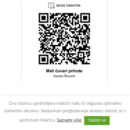
Ova stranica upotrebljava kolačiće kako bi osigurala optimalno
Prikaz promatranja rada u
korisničko iskustvo. Nastavkom pregledavanja stranice slažete se s
u DV 19th 4-Class
upotrebom kolačića.
Saznajte više
Slažem se