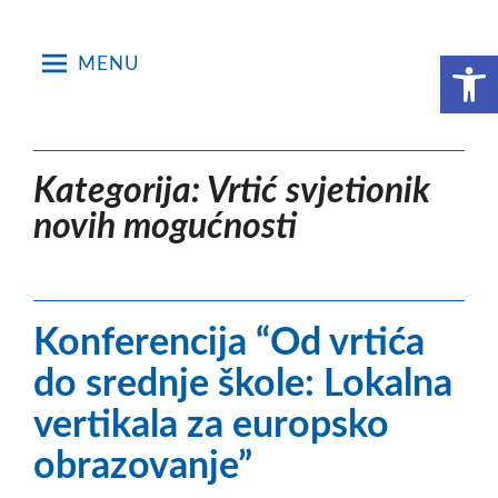
Skip
to
Open toolbar
MENU
content
Kategorija:
Vrtić svjetionik
novih mogućnosti
Konferencija “Od vrtića
do srednje škole: Lokalna
vertikala za europsko
obrazovanje”