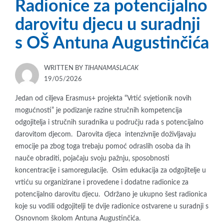
Radionice za potencijalno
darovitu djecu u suradnji
s OŠ Antuna Augustinčića
WRITTEN BY
TIHANAMASLACAK
POSTED
19/05/2026
ON
Jedan od ciljeva Erasmus+ projekta “Vrtić svjetionik novih
mogućnosti” je podizanje razine stručnih kompetencija
odgojitelja i stručnih suradnika u području rada s potencijalno
darovitom djecom. Darovita djeca intenzivnije doživljavaju
emocije pa zbog toga trebaju pomoć odraslih osoba da ih
nauče obraditi, pojačaju svoju pažnju, sposobnosti
koncentracije i samoregulacije. Osim edukacija za odgojitelje u
vrtiću su organizirane i provedene i dodatne radionice za
potencijalno darovitu djecu. Održano je ukupno šest radionica
koje su vodili odgojitelji te dvije radionice ostvarene u suradnji s
Osnovnom školom Antuna Augustinčića.