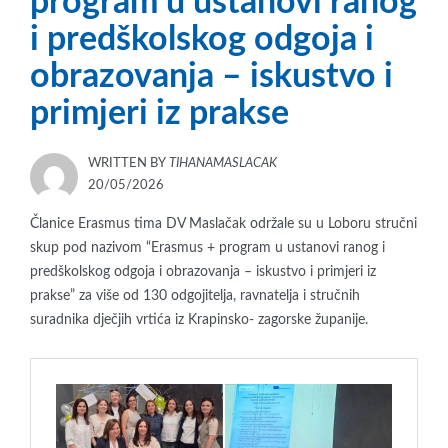
program u ustanovi ranog
i predškolskog odgoja i
obrazovanja – iskustvo i
primjeri iz prakse
WRITTEN BY
TIHANAMASLACAK
POSTED
20/05/2026
ON
Članice Erasmus tima DV Maslačak održale su u Loboru stručni
skup pod nazivom “Erasmus + program u ustanovi ranog i
predškolskog odgoja i obrazovanja – iskustvo i primjeri iz
prakse” za više od 130 odgojitelja, ravnatelja i stručnih
suradnika dječjih vrtića iz Krapinsko- zagorske županije.