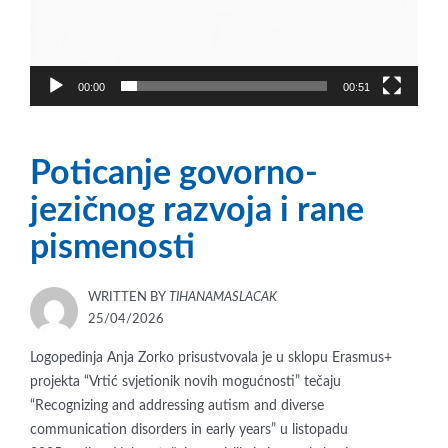
00:00
00:51
Poticanje govorno-
jezičnog razvoja i rane
pismenosti
WRITTEN BY
TIHANAMASLACAK
POSTED
25/04/2026
ON
Logopedinja Anja Zorko prisustvovala je u sklopu Erasmus+
projekta “Vrtić svjetionik novih mogućnosti” tečaju
“Recognizing and addressing autism and diverse
communication disorders in early years” u listopadu