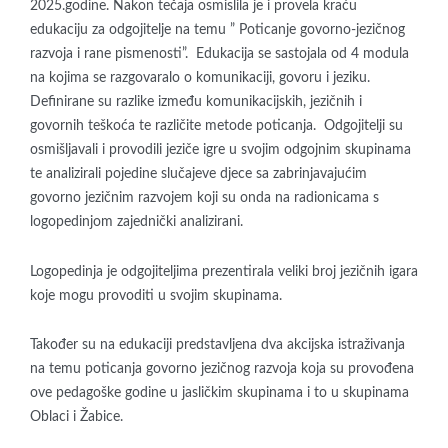
2025.godine. Nakon tečaja osmislila je i provela kraću
edukaciju za odgojitelje na temu ” Poticanje govorno-jezičnog
razvoja i rane pismenosti”. Edukacija se sastojala od 4 modula
na kojima se razgovaralo o komunikaciji, govoru i jeziku.
Definirane su razlike između komunikacijskih, jezičnih i
govornih teškoća te različite metode poticanja. Odgojitelji su
osmišljavali i provodili jeziče igre u svojim odgojnim skupinama
te analizirali pojedine slučajeve djece sa zabrinjavajućim
govorno jezičnim razvojem koji su onda na radionicama s
logopedinjom zajednički analizirani.
Logopedinja je odgojiteljima prezentirala veliki broj jezičnih igara
koje mogu provoditi u svojim skupinama.
Također su na edukaciji predstavljena dva akcijska istraživanja
na temu poticanja govorno jezičnog razvoja koja su provođena
ove pedagoške godine u jasličkim skupinama i to u skupinama
Oblaci i Žabice.