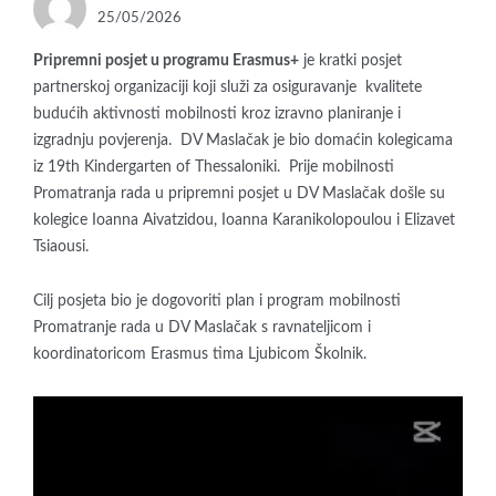
POSTED
25/05/2026
ON
Pripremni posjet u programu Erasmus+
je kratki posjet
partnerskoj organizaciji koji služi za osiguravanje kvalitete
budućih aktivnosti mobilnosti kroz izravno planiranje i
izgradnju povjerenja. DV Maslačak je bio domaćin kolegicama
iz 19th Kindergarten of Thessaloniki. Prije mobilnosti
Promatranja rada u pripremni posjet u DV Maslačak došle su
kolegice Ioanna Aivatzidou, Ioanna Karanikolopoulou i Elizavet
Tsiaousi.
Cilj posjeta bio je dogovoriti plan i program mobilnosti
Promatranje rada u DV Maslačak s ravnateljicom i
koordinatoricom Erasmus tima Ljubicom Školnik.
Reproduktor
videozapisa