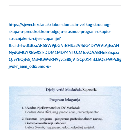
https://sjever.hr/clanak/lobor-domacin-velikog-strucnog-
skupa-o-predskolskom-odgoju-erasmus-program-okupio-
strucnjake-iz-cijele-zupanije?
fbclid=IwdGRzaAR5SW9jbGNrBHlJa2V4dG4DYWVtAjExAH
NydGMGYXBwX2lkDDM1MDY4NTUzMTcyOAABHnk3rspxa
QJvYhQBy8jMsMGWvRN9yvcS88j9T3Cp014hLLhQEFWPc8g
jvoFr_aem_odi55md-u-