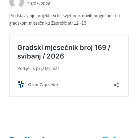
POSTED
20/05/2026
ON
Predstavljanje projekta Vrtić svjetionik novih mogućnosti u
gradskom mjesečniku Zaprešić str.12 -13