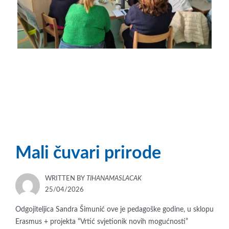
Mali čuvari prirode
WRITTEN BY
TIHANAMASLACAK
POSTED
25/04/2026
ON
Odgojiteljica Sandra Šimunić ove je pedagoške godine, u sklopu
Erasmus + projekta “Vrtić svjetionik novih mogućnosti”