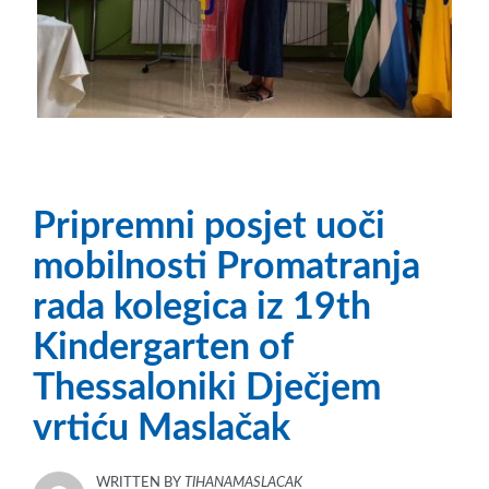
Pripremni posjet uoči
mobilnosti Promatranja
rada kolegica iz 19th
Kindergarten of
Thessaloniki Dječjem
vrtiću Maslačak
WRITTEN BY
TIHANAMASLACAK