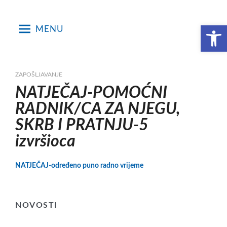
Skip
to
Open toolbar
MENU
content
ZAPOŠLJAVANJE
NATJEČAJ-POMOĆNI
RADNIK/CA ZA NJEGU,
SKRB I PRATNJU-5
izvršioca
NATJEČAJ-određeno puno radno vrijeme
NOVOSTI