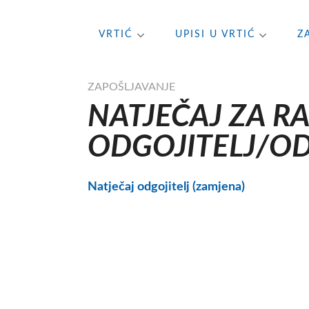
Skip
VRTIĆ
UPISI U VRTIĆ
Z
to
content
ZAPOŠLJAVANJE
NATJEČAJ ZA R
ODGOJITELJ/OD
Natječaj odgojitelj (zamjena)