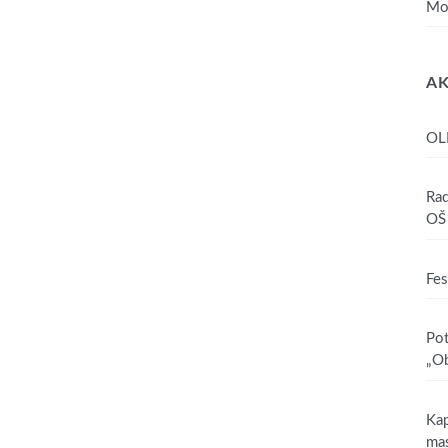
Mo
AK
OL
Rad
OŠ 
Fes
Pot
„Ob
Kap
mas