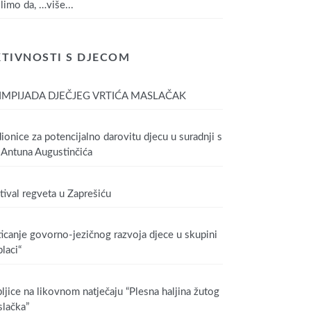
limo da,
…više...
TIVNOSTI S DJECOM
IMPIJADA DJEČJEG VRTIĆA MASLAČAK
ionice za potencijalno darovitu djecu u suradnji s
Antuna Augustinčića
tival regveta u Zaprešiću
icanje govorno-jezičnog razvoja djece u skupini
laci“
ljice na likovnom natječaju “Plesna haljina žutog
lačka”