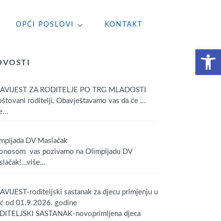
OPĆI POSLOVI
KONTAKT
Open toolbar
OVOSTI
AVIJEST ZA RODITELJE PO TRG MLADOSTI
tovani roditelji, Obavještavamo vas da će
…
...
mpijada DV Maslačak
onosom vas pozivamo na Olimpijadu DV
lačak!
…više...
VIJEST-roditeljski sastanak za djecu primjenju u
ić od 01.9.2026. godine
DITELJSKI SASTANAK-novoprimljena djeca