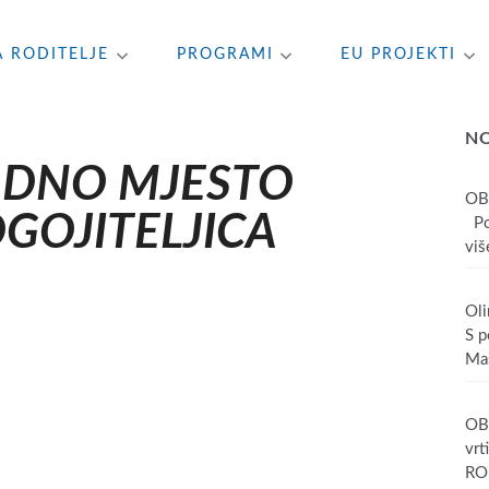
A RODITELJE
PROGRAMI
EU PROJEKTI
N
ADNO MJESTO
OB
GOJITELJICA
Poš
više
Oli
S p
Mas
OBA
vrt
RO