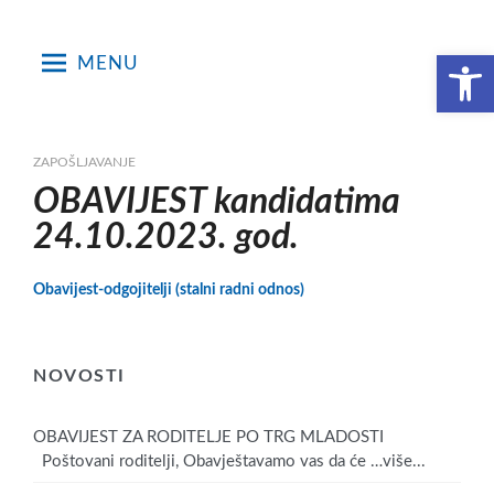
Skip
to
Open toolbar
MENU
content
ZAPOŠLJAVANJE
OBAVIJEST kandidatima
24.10.2023. god.
Obavijest-odgojitelji (stalni radni odnos)
NOVOSTI
OBAVIJEST ZA RODITELJE PO TRG MLADOSTI
Poštovani roditelji, Obavještavamo vas da će
…više...