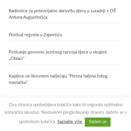
Radionice za potencijalno darovitu djecu u suradnji s OŠ
Antuna Augustinčića
Festival regveta u Zaprešiću
Poticanje govorno-jezičnog razvoja djece u skupini
„Oblaci“
Kapljice na likovnom natječaju “Plesna haljina žutog
maslačka”
Ova stranica upotrebljava kolačiće kako bi osigurala optimalno
korisničko iskustvo. Nastavkom pregledavanja stranice slažete se s
upotrebom kolačića.
Saznajte više
Slažem se
Copyright © 2026
Dječji vrtić Maslačak Zaprešić
. All rights reserved.