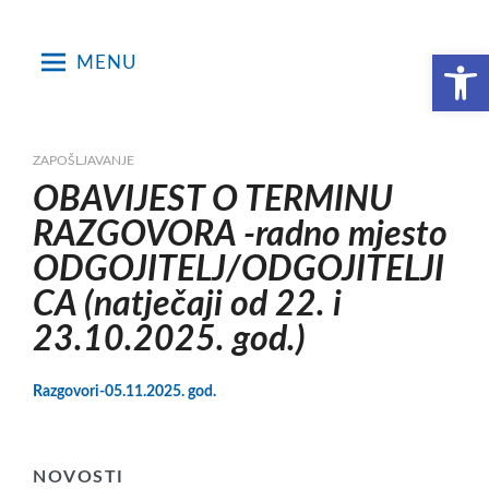
Skip
to
Open toolbar
MENU
content
ZAPOŠLJAVANJE
OBAVIJEST O TERMINU
RAZGOVORA -radno mjesto
ODGOJITELJ/ODGOJITELJI
CA (natječaji od 22. i
23.10.2025. god.)
Razgovori-05.11.2025. god.
NOVOSTI