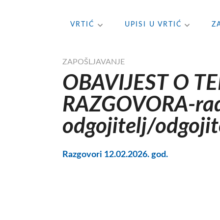
Skip
VRTIĆ
UPISI U VRTIĆ
Z
to
content
ZAPOŠLJAVANJE
OBAVIJEST O T
RAZGOVORA-rad
odgojitelj/odgojit
Razgovori 12.02.2026. god.