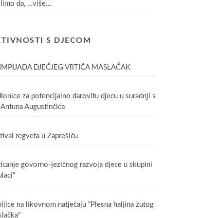
limo da,
…više...
TIVNOSTI S DJECOM
IMPIJADA DJEČJEG VRTIĆA MASLAČAK
ionice za potencijalno darovitu djecu u suradnji s
Antuna Augustinčića
tival regveta u Zaprešiću
icanje govorno-jezičnog razvoja djece u skupini
laci“
ljice na likovnom natječaju “Plesna haljina žutog
lačka”