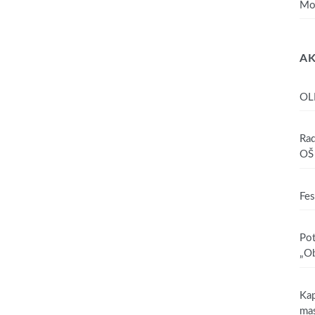
Mo
AK
OL
Rad
OŠ 
Fes
Pot
„Ob
Kap
mas