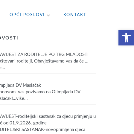
OPĆI POSLOVI
KONTAKT
Open toolbar
OVOSTI
AVIJEST ZA RODITELJE PO TRG MLADOSTI
tovani roditelji, Obavještavamo vas da će
…
...
mpijada DV Maslačak
onosom vas pozivamo na Olimpijadu DV
lačak!
…više...
VIJEST-roditeljski sastanak za djecu primjenju u
ić od 01.9.2026. godine
DITELJSKI SASTANAK-novoprimljena djeca