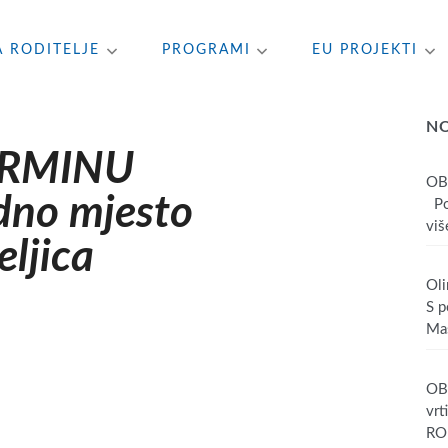
A RODITELJE
PROGRAMI
EU PROJEKTI
N
ERMINU
OB
no mjesto
Poš
više
eljica
Oli
S p
Mas
OBA
vrt
RO