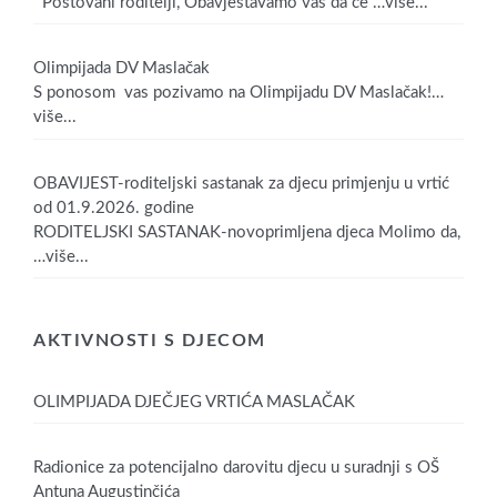
Poštovani roditelji, Obavještavamo vas da će
…više...
Olimpijada DV Maslačak
S ponosom vas pozivamo na Olimpijadu DV Maslačak!
…
više...
OBAVIJEST-roditeljski sastanak za djecu primjenju u vrtić
od 01.9.2026. godine
RODITELJSKI SASTANAK-novoprimljena djeca Molimo da,
…više...
AKTIVNOSTI S DJECOM
OLIMPIJADA DJEČJEG VRTIĆA MASLAČAK
Radionice za potencijalno darovitu djecu u suradnji s OŠ
Antuna Augustinčića