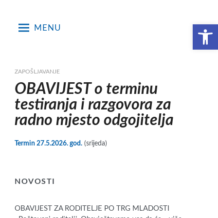
Skip
to
Open toolbar
MENU
content
ZAPOŠLJAVANJE
OBAVIJEST o terminu
testiranja i razgovora za
radno mjesto odgojitelja
Termin 27.5.2026. god.
(srijeda)
NOVOSTI
OBAVIJEST ZA RODITELJE PO TRG MLADOSTI