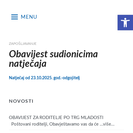
Skip
to
Open toolbar
MENU
content
ZAPOŠLJAVANJE
Obavijest sudionicima
natječaja
Natječaj od 23.10.2025. god.-odgojitelj
NOVOSTI
OBAVIJEST ZA RODITELJE PO TRG MLADOSTI
Poštovani roditelji, Obavještavamo vas da će
…više...