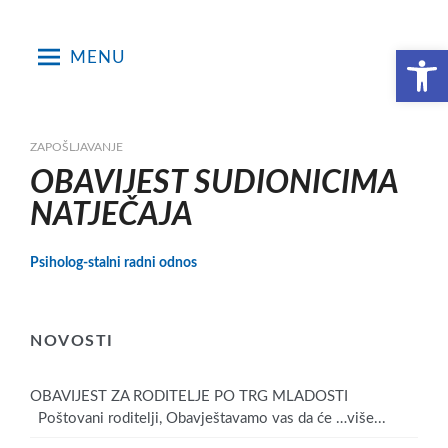
Skip
to
Open toolbar
MENU
content
ZAPOŠLJAVANJE
OBAVIJEST SUDIONICIMA
NATJEČAJA
Psiholog-stalni radni odnos
NOVOSTI
OBAVIJEST ZA RODITELJE PO TRG MLADOSTI
Poštovani roditelji, Obavještavamo vas da će
…više...