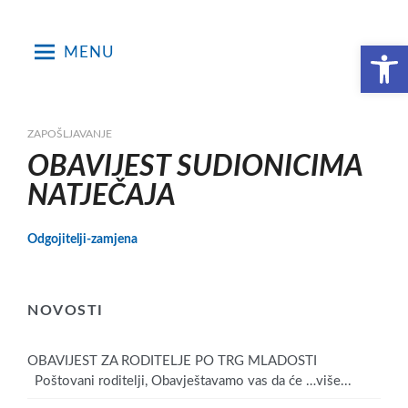
Skip
to
Open toolbar
MENU
content
ZAPOŠLJAVANJE
OBAVIJEST SUDIONICIMA
NATJEČAJA
Odgojitelji-zamjena
NOVOSTI
OBAVIJEST ZA RODITELJE PO TRG MLADOSTI
Poštovani roditelji, Obavještavamo vas da će
…više...