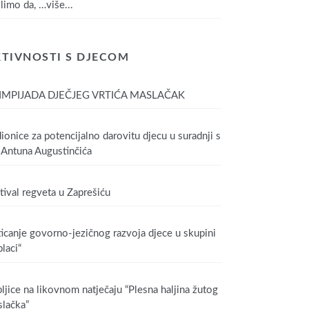
limo da,
…više...
TIVNOSTI S DJECOM
IMPIJADA DJEČJEG VRTIĆA MASLAČAK
ionice za potencijalno darovitu djecu u suradnji s
Antuna Augustinčića
tival regveta u Zaprešiću
icanje govorno-jezičnog razvoja djece u skupini
laci“
ljice na likovnom natječaju “Plesna haljina žutog
lačka”