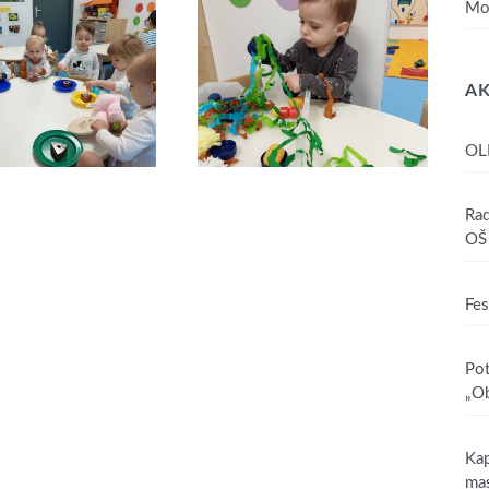
Mo
AK
OL
Rad
OŠ 
Fes
Pot
„Ob
Kap
mas