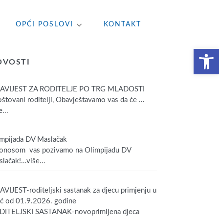
OPĆI POSLOVI
KONTAKT
Open toolbar
OVOSTI
AVIJEST ZA RODITELJE PO TRG MLADOSTI
tovani roditelji, Obavještavamo vas da će
…
...
mpijada DV Maslačak
onosom vas pozivamo na Olimpijadu DV
lačak!
…više...
VIJEST-roditeljski sastanak za djecu primjenju u
ić od 01.9.2026. godine
DITELJSKI SASTANAK-novoprimljena djeca