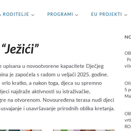
A RODITELJE
PROGRAMI
EU PROJEKTI
N
Ježići”
OB
Poš
a je upisana u novootvorene kapacitete Dječjeg
više
pina je započela s radom u veljači 2025. godine.
e vrlo kratko, a nakon toga, djeca su spremno
Oli
S p
Djeci najdraže aktivnosti su istraživačke,
Mas
igre na otvorenom. Novouređena terasa nudi djeci
 usvajanje i usavršavanje prirodnih oblika kretanja.
OBA
vrt
RO