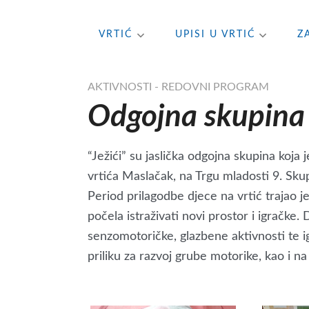
Skip
VRTIĆ
UPISI U VRTIĆ
Z
to
content
AKTIVNOSTI - REDOVNI PROGRAM
Odgojna skupina “
“Ježići” su jaslička odgojna skupina koj
vrtića Maslačak, na Trgu mladosti 9. Sku
Period prilagodbe djece na vrtić trajao j
počela istraživati novi prostor i igračke. 
senzomotoričke, glazbene aktivnosti te 
priliku za razvoj grube motorike, kao i na