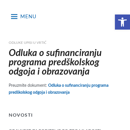
Skip
to
Open toolbar
MENU
content
ODLUKE UPISI U VRTIĆ
Odluka o sufinanciranju
programa predškolskog
odgoja i obrazovanja
Preuzmite dokument:
Odluka o sufinanciranju programa
predškolskog odgoja i obrazovanja
NOVOSTI