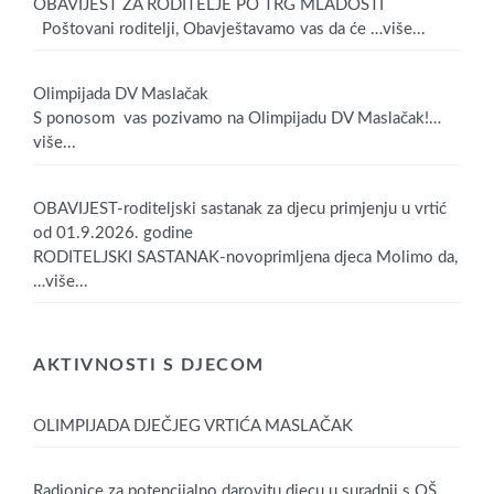
OBAVIJEST ZA RODITELJE PO TRG MLADOSTI
Poštovani roditelji, Obavještavamo vas da će
…više...
Olimpijada DV Maslačak
S ponosom vas pozivamo na Olimpijadu DV Maslačak!
…
više...
OBAVIJEST-roditeljski sastanak za djecu primjenju u vrtić
od 01.9.2026. godine
RODITELJSKI SASTANAK-novoprimljena djeca Molimo da,
…više...
AKTIVNOSTI S DJECOM
OLIMPIJADA DJEČJEG VRTIĆA MASLAČAK
Radionice za potencijalno darovitu djecu u suradnji s OŠ