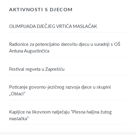
AKTIVNOSTI S DJECOM
OLIMPIJADA DJEČJEG VRTIĆA MASLAČAK
Radionice za potencijalno darovitu djecu u suradnji s OŠ
Antuna Augustinčića
Festival regveta u Zaprešiću
Poticanje govorno-jezičnog razvoja djece u skupini
„Oblaci“
Kapljice na likovnom natječaju “Plesna haljina žutog
maslačka”