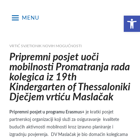
Skip
to
Open toolbar
MENU
content
VRTIĆ SVJETIONIK NOVIH MOGUĆNOSTI
Pripremni posjet uoči
mobilnosti Promatranja rada
kolegica iz 19th
Kindergarten of Thessaloniki
Dječjem vrtiću Maslačak
Pripremni posjet u programu Erasmus+
je kratki posjet
partnerskoj organizaciji koji služi za osiguravanje kvalitete
budućih aktivnosti mobilnosti kroz izravno planiranje i
izgradnju povjerenja. DV Maslačak je bio domaćin kolegicama