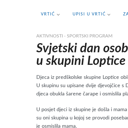
Skip
VRTIĆ
UPISI U VRTIĆ
Z
to
content
AKTIVNOSTI - SPORTSKI PROGRAM
Svjetski dan os
u skupini Loptice
Djeca iz predškolske skupine Loptice obil
U skupinu su upisane dvije djevojčice s
djeca obukla šarene čarape i osmislila pl
U posjet djeci iz skupine je došla i ma
su oni skupina u kojoj se provodi poseba
je osmislila mama.