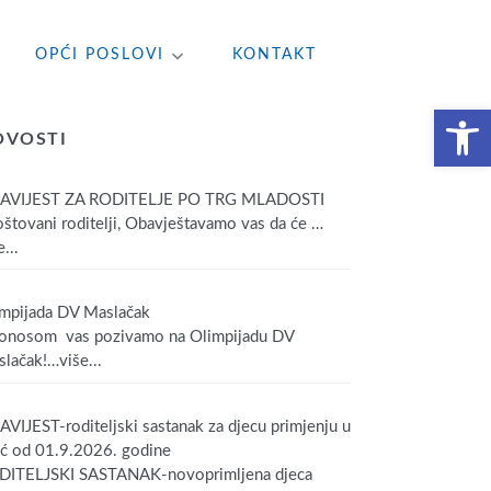
OPĆI POSLOVI
KONTAKT
Open toolbar
OVOSTI
AVIJEST ZA RODITELJE PO TRG MLADOSTI
tovani roditelji, Obavještavamo vas da će
…
...
mpijada DV Maslačak
onosom vas pozivamo na Olimpijadu DV
lačak!
…više...
VIJEST-roditeljski sastanak za djecu primjenju u
ić od 01.9.2026. godine
DITELJSKI SASTANAK-novoprimljena djeca