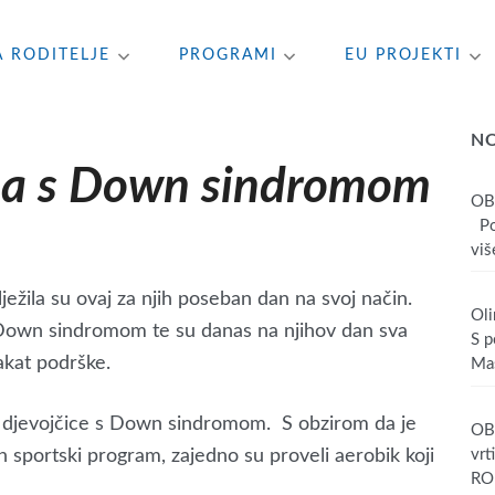
A RODITELJE
PROGRAMI
EU PROJEKTI
N
oba s Down sindromom
OB
Poš
više
ježila su ovaj za njih poseban dan na svoj način.
Oli
 Down sindromom te su danas na njihov dan sva
S p
akat podrške.
Mas
ma djevojčice s Down sindromom. S obzirom da je
OBA
vrt
n sportski program, zajedno su proveli aerobik koji
RO