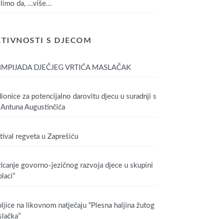
limo da,
…više...
TIVNOSTI S DJECOM
IMPIJADA DJEČJEG VRTIĆA MASLAČAK
ionice za potencijalno darovitu djecu u suradnji s
Antuna Augustinčića
tival regveta u Zaprešiću
icanje govorno-jezičnog razvoja djece u skupini
laci“
ljice na likovnom natječaju “Plesna haljina žutog
lačka”