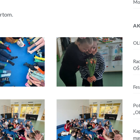
Mo
ortom.
AK
OL
Rad
OŠ 
Fes
Pot
„Ob
Kap
mas