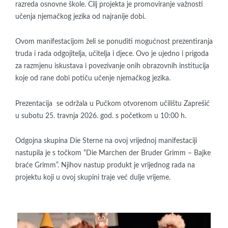
razreda osnovne škole. Cilj projekta je promoviranje važnosti
učenja njemačkog jezika od najranije dobi.
Ovom manifestacijom želi se ponuditi mogućnost prezentiranja
truda i rada odgojitelja, učitelja i djece. Ovo je ujedno i prigoda
za razmjenu iskustava i povezivanje onih obrazovnih institucija
koje od rane dobi potiču učenje njemačkog jezika.
Prezentacija se održala u Pučkom otvorenom učilištu Zaprešić
u subotu 25. travnja 2026. god. s početkom u 10:00 h.
Odgojna skupina Die Sterne na ovoj vrijednoj manifestaciji
nastupila je s točkom “Die Marchen der Bruder Grimm – Bajke
braće Grimm”. Njihov nastup produkt je vrijednog rada na
projektu koji u ovoj skupini traje već dulje vrijeme.