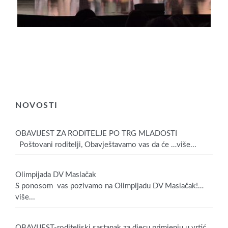
NOVOSTI
OBAVIJEST ZA RODITELJE PO TRG MLADOSTI
Poštovani roditelji, Obavještavamo vas da će
…više...
Olimpijada DV Maslačak
S ponosom vas pozivamo na Olimpijadu DV Maslačak!
…
više...
OBAVIJEST-roditeljski sastanak za djecu primjenju u vrtić