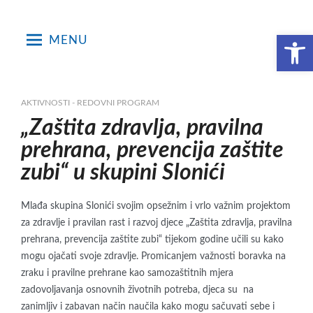
Skip
to
Open toolbar
MENU
content
AKTIVNOSTI - REDOVNI PROGRAM
„Zaštita zdravlja, pravilna
prehrana, prevencija zaštite
zubi“ u skupini Slonići
Mlađa skupina Slonići svojim opsežnim i vrlo važnim projektom
za zdravlje i pravilan rast i razvoj djece „Zaštita zdravlja, pravilna
prehrana, prevencija zaštite zubi“ tijekom godine učili su kako
mogu ojačati svoje zdravlje. Promicanjem važnosti boravka na
zraku i pravilne prehrane kao samozaštitnih mjera
zadovoljavanja osnovnih životnih potreba, djeca su na
zanimljiv i zabavan način naučila kako mogu sačuvati sebe i