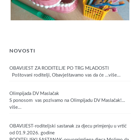
NOVOSTI
OBAVIJEST ZA RODITELJE PO TRG MLADOSTI
Poštovani roditelji, Obavještavamo vas da će
…više...
Olimpijada DV Maslačak
S ponosom vas pozivamo na Olimpijadu DV Maslačak!
…
više...
OBAVIJEST-roditeljski sastanak za djecu primjenju u vrtić
od 01.9.2026. godine
RODITELJSKI SASTANAK-novoprimljena djeca Molimo da,