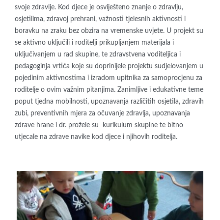
svoje zdravlje. Kod djece je osviješteno znanje o zdravlju,
osjetilima, zdravoj prehrani, važnosti tjelesnih aktivnosti i
boravku na zraku bez obzira na vremenske uvjete. U projekt su
se aktivno uključili i roditelji prikupljanjem materijala i
uključivanjem u rad skupine, te zdravstvena voditeljica i
pedagoginja vrtića koje su doprinijele projektu sudjelovanjem u
pojedinim aktivnostima i izradom upitnika za samoprocjenu za
roditelje o ovim važnim pitanjima. Zanimljive i edukativne teme
poput tjedna mobilnosti, upoznavanja različitih osjetila, zdravih
zubi, preventivnih mjera za očuvanje zdravlja, upoznavanja
zdrave hrane i dr. prožele su kurikulum skupine te bitno
utjecale na zdrave navike kod djece i njihovih roditelja.