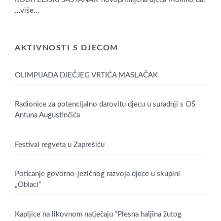
…više...
AKTIVNOSTI S DJECOM
OLIMPIJADA DJEČJEG VRTIĆA MASLAČAK
Radionice za potencijalno darovitu djecu u suradnji s OŠ
Antuna Augustinčića
Festival regveta u Zaprešiću
Poticanje govorno-jezičnog razvoja djece u skupini
„Oblaci“
Kapljice na likovnom natječaju “Plesna haljina žutog