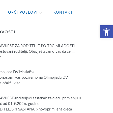
OPĆI POSLOVI
KONTAKT
Open toolbar
OVOSTI
AVIJEST ZA RODITELJE PO TRG MLADOSTI
tovani roditelji, Obavještavamo vas da će
…
...
mpijada DV Maslačak
onosom vas pozivamo na Olimpijadu DV
lačak!
…više...
VIJEST-roditeljski sastanak za djecu primjenju u
ić od 01.9.2026. godine
DITELJSKI SASTANAK-novoprimljena djeca