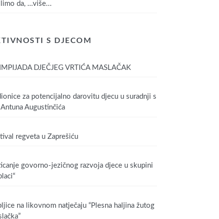
limo da,
…više...
TIVNOSTI S DJECOM
IMPIJADA DJEČJEG VRTIĆA MASLAČAK
ionice za potencijalno darovitu djecu u suradnji s
Antuna Augustinčića
tival regveta u Zaprešiću
icanje govorno-jezičnog razvoja djece u skupini
laci“
ljice na likovnom natječaju “Plesna haljina žutog
lačka”