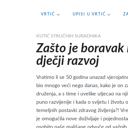
Skip
VRTIĆ
UPISI U VRTIĆ
Z
to
content
KUTIĆ STRUČNIH SURADNIKA
Zašto je boravak
dječji razvoj
Vratimo li se 50 godina unazad vjerojatn
bio mnogo veći nego danas, kako je on za
druženja, a s time i uvelike utjecao na n
puno razvijenije i kada o svijetu i živo
temeljnih postavki zdravog življenja?! Vr
je omogućila nove doživljaje i pojednosta
osobito naše mališane odvuče od važnih 