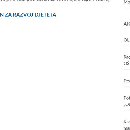
Mo
AN ZA RAZVOJ DJETETA
AK
OL
Rad
OŠ 
Fes
Pot
„Ob
Kap
mas