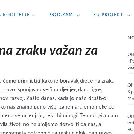
A RODITELJE
PROGRAMI
EU PROJEKTI
N
 na zraku važan za
OB
Poš
više
o ćemo primijetiti kako je boravak djece na zraku
Oli
pravo ispunjavao većinu dječjeg dana, igre,
S p
jihov razvoj. Zašto danas, kada je naše društvo
Mas
tu oko nas znamo puno više, zanemarujemo neke od
emena se mijenjaju, rekli bi mnogi. Tehnologija nam
OBA
vrt
vila život, no ne smijemo dozvoliti da nas, a
RO
segmenata potrebnih za rast i cjelokupan razvoj.