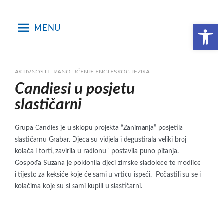
Skip
to
Open toolbar
MENU
content
AKTIVNOSTI - RANO UČENJE ENGLESKOG JEZIKA
Candiesi u posjetu
slastičarni
Grupa Candies je u sklopu projekta “Zanimanja” posjetila
slastičarnu Grabar. Djeca su vidjela i degustirala veliki broj
kolača i torti, zavirila u radionu i postavila puno pitanja.
Gospođa Suzana je poklonila djeci zimske sladolede te modlice
i tijesto za keksiće koje će sami u vrtiću ispeći. Počastili su se i
kolačima koje su si sami kupili u slastičarni.