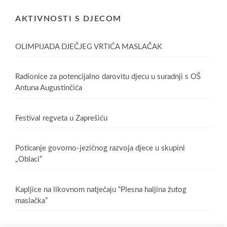
AKTIVNOSTI S DJECOM
OLIMPIJADA DJEČJEG VRTIĆA MASLAČAK
Radionice za potencijalno darovitu djecu u suradnji s OŠ
Antuna Augustinčića
Festival regveta u Zaprešiću
Poticanje govorno-jezičnog razvoja djece u skupini
„Oblaci“
Kapljice na likovnom natječaju “Plesna haljina žutog
maslačka”