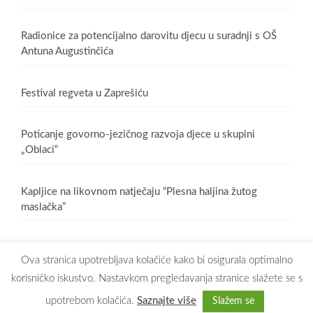
Radionice za potencijalno darovitu djecu u suradnji s OŠ
Antuna Augustinčića
Festival regveta u Zaprešiću
Poticanje govorno-jezičnog razvoja djece u skupini
„Oblaci“
Kapljice na likovnom natječaju “Plesna haljina žutog
maslačka”
Ova stranica upotrebljava kolačiće kako bi osigurala optimalno
korisničko iskustvo. Nastavkom pregledavanja stranice slažete se s
upotrebom kolačića.
Saznajte više
Slažem se
Copyright © 2026
Dječji vrtić Maslačak Zaprešić
. All rights reserved.