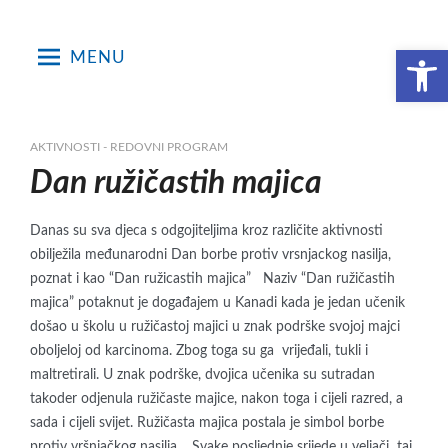
Skip
to
Open toolbar
MENU
content
AKTIVNOSTI - REDOVNI PROGRAM
Dan ružičastih majica
Danas su sva djeca s odgojiteljima kroz različite aktivnosti
obilježila međunarodni Dan borbe protiv vrsnjackog nasilja,
poznat i kao “Dan ružicastih majica” Naziv “Dan ružičastih
majica” potaknut je događajem u Kanadi kada je jedan učenik
došao u školu u ružičastoj majici u znak podrške svojoj majci
oboljeloj od karcinoma. Zbog toga su ga vrijeđali, tukli i
maltretirali. U znak podrške, dvojica učenika su sutradan
takoder odjenula ružičaste majice, nakon toga i cijeli razred, a
sada i cijeli svijet. Ružičasta majica postala je simbol borbe
protiv vršnjačkog nasilja . Svake posljednje srijede u veljači taj