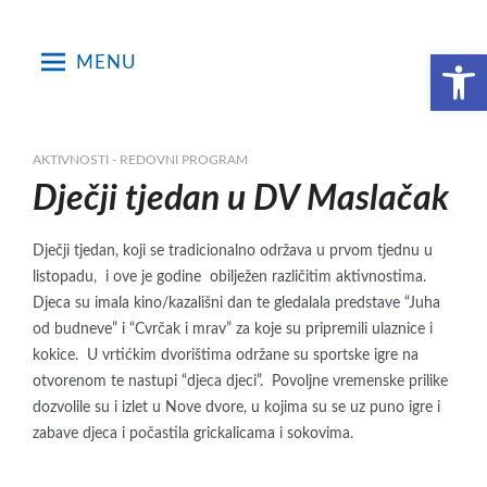
Skip
to
Open toolbar
MENU
content
AKTIVNOSTI - REDOVNI PROGRAM
Dječji tjedan u DV Maslačak
Dječji tjedan, koji se tradicionalno održava u prvom tjednu u
listopadu, i ove je godine obilježen različitim aktivnostima.
Djeca su imala kino/kazališni dan te gledalala predstave “Juha
od budneve” i “Cvrčak i mrav” za koje su pripremili ulaznice i
kokice. U vrtićkim dvorištima održane su sportske igre na
otvorenom te nastupi “djeca djeci”. Povoljne vremenske prilike
dozvolile su i izlet u Nove dvore, u kojima su se uz puno igre i
zabave djeca i počastila grickalicama i sokovima.