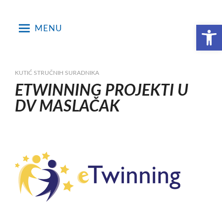
Skip
to
Open toolbar
MENU
content
KUTIĆ STRUČNIH SURADNIKA
ETWINNING PROJEKTI U
DV MASLAČAK