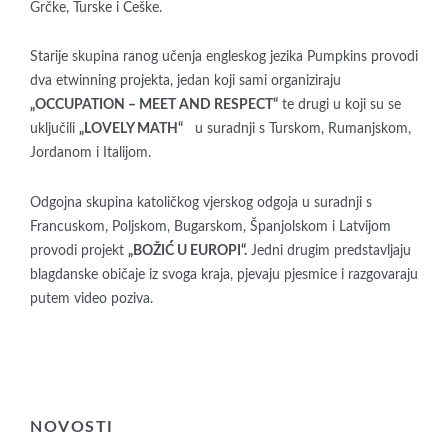
Grčke, Turske i Češke.
Starije skupina ranog učenja engleskog jezika Pumpkins provodi
dva etwinning projekta, jedan koji sami organiziraju
„OCCUPATION – MEET AND RESPECT“
te drugi u koji su se
uključili
„LOVELY MATH“
u suradnji s Turskom, Rumanjskom,
Jordanom i Italijom.
Odgojna skupina katoličkog vjerskog odgoja u suradnji s
Francuskom, Poljskom, Bugarskom, Španjolskom i Latvijom
provodi projekt
„BOŽIĆ U EUROPI“.
Jedni drugim predstavljaju
blagdanske običaje iz svoga kraja, pjevaju pjesmice i razgovaraju
putem video poziva.
NOVOSTI