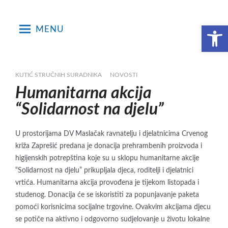
Skip
to
Open toolbar
MENU
content
KUTIĆ STRUČNIH SURADNIKA
NOVOSTI
Humanitarna akcija
“Solidarnost na djelu”
U prostorijama DV Maslačak ravnatelju i djelatnicima Crvenog
križa Zaprešić predana je donacija prehrambenih proizvoda i
higijenskih potrepština koje su u sklopu humanitarne akcije
“Solidarnost na djelu” prikupljala djeca, roditelji i djelatnici
vrtića. Humanitarna akcija provođena je tijekom listopada i
studenog. Donacija će se iskoristiti za popunjavanje paketa
pomoći korisnicima socijalne trgovine. Ovakvim akcijama djecu
se potiče na aktivno i odgovorno sudjelovanje u životu lokalne