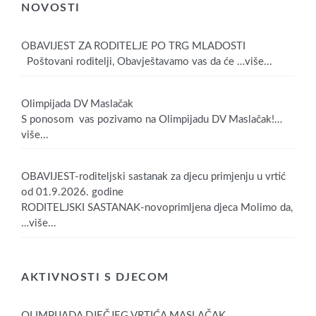
NOVOSTI
OBAVIJEST ZA RODITELJE PO TRG MLADOSTI
Poštovani roditelji, Obavještavamo vas da će
…više...
Olimpijada DV Maslačak
S ponosom vas pozivamo na Olimpijadu DV Maslačak!
…
više...
OBAVIJEST-roditeljski sastanak za djecu primjenju u vrtić
od 01.9.2026. godine
RODITELJSKI SASTANAK-novoprimljena djeca Molimo da,
…više...
AKTIVNOSTI S DJECOM
OLIMPIJADA DJEČJEG VRTIĆA MASLAČAK