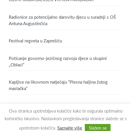
Radionice za potencijalno darovitu djecu u suradnji s OŠ
Antuna Augustinčića
Festival regveta u Zaprešiću
Poticanje govorno-jezičnog razvoja djece u skupini
„Oblaci“
Kapljice na likovnom natječaju “Plesna haljina žutog
maslačka”
Ova stranica upotrebljava kolačiće kako bi osigurala optimalno
korisničko iskustvo. Nastavkom pregledavanja stranice slažete se s
upotrebom kolačića.
Saznajte više
Slažem se
Copyright © 2026
Dječji vrtić Maslačak Zaprešić
. All rights reserved.