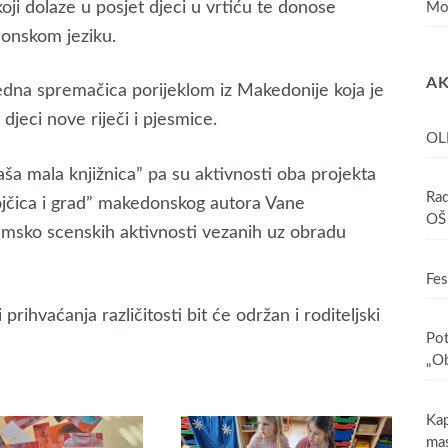
 koji dolaze u posjet djeci u vrtiću te donose
Mo
donskom jeziku.
AK
jedna spremačica porijeklom iz Makedonije koja je
djeci nove riječi i pjesmice.
OL
aša mala knjižnica” pa su aktivnosti oba projekta
Rad
ojčica i grad” makedonskog autora Vane
OŠ 
ramsko scenskih aktivnosti vezanih uz obradu
Fes
rihvaćanja različitosti bit će održan i roditeljski
Pot
„Ob
Kap
mas