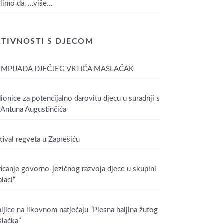
limo da,
…više...
TIVNOSTI S DJECOM
IMPIJADA DJEČJEG VRTIĆA MASLAČAK
ionice za potencijalno darovitu djecu u suradnji s
Antuna Augustinčića
tival regveta u Zaprešiću
icanje govorno-jezičnog razvoja djece u skupini
laci“
ljice na likovnom natječaju “Plesna haljina žutog
lačka”