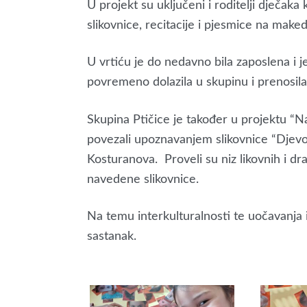
U projekt su uključeni i roditelji dječaka
slikovnice, recitacije i pjesmice na make
U vrtiću je do nedavno bila zaposlena i 
povremeno dolazila u skupinu i prenosila 
Skupina Ptičice je također u projektu “N
povezali upoznavanjem slikovnice “Djev
Kosturanova. Proveli su niz likovnih i d
navedene slikovnice.
Na temu interkulturalnosti te uočavanja i p
sastanak.