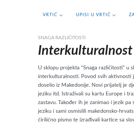
Skip
VRTIĆ
UPISI U VRTIĆ
Z
to
content
SNAGA RAZLIČITOSTI
Interkulturalnost 
U sklopu projekta “Snaga različitosti” u 
interkulturalnosti. Povod svih aktivnosti 
doselio iz Makedonije. Novi prijatelj je d
jeziku itd. Istraživali su kartu Europe i t
zastavu. Također ih je zanimao i jezik p
jeziku i sami osmislili makedonsko-hrvatsk
ćirilićno pismo te izrađivali kartice sa s