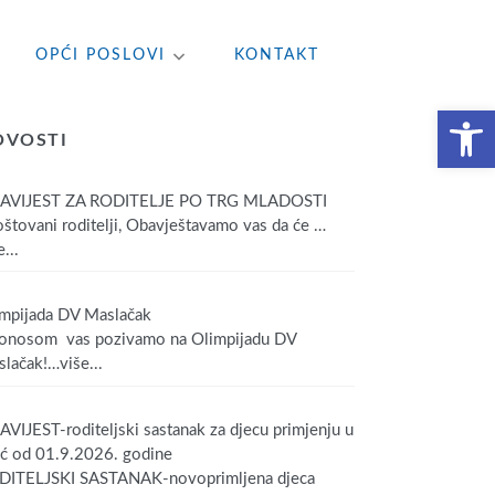
OPĆI POSLOVI
KONTAKT
Open toolbar
OVOSTI
AVIJEST ZA RODITELJE PO TRG MLADOSTI
tovani roditelji, Obavještavamo vas da će
…
...
mpijada DV Maslačak
onosom vas pozivamo na Olimpijadu DV
lačak!
…više...
VIJEST-roditeljski sastanak za djecu primjenju u
ić od 01.9.2026. godine
DITELJSKI SASTANAK-novoprimljena djeca