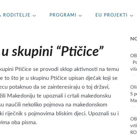
A RODITELJE
PROGRAMI
EU PROJEKTI
N
u skupini “Ptičice”
OB
Poš
skupini Ptičice se provodi sklop aktivnosti na temu
više
je to što je u skupinu Ptičice upisan dječak koji se
jecu potaknuo da se zainteresiraju o toj državi,
Oli
S p
ražili Makedoniju te upoznali i crtali makedonsku
Mas
a su naučili nekoliko pojmova na makedonskom
i riječnik s pojmovima bliskim djeci. Upoznali su i
OBA
lovima oba pisma.
vrt
RO