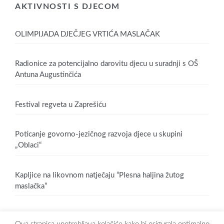
AKTIVNOSTI S DJECOM
OLIMPIJADA DJEČJEG VRTIĆA MASLAČAK
Radionice za potencijalno darovitu djecu u suradnji s OŠ
Antuna Augustinčića
Festival regveta u Zaprešiću
Poticanje govorno-jezičnog razvoja djece u skupini
„Oblaci“
Kapljice na likovnom natječaju “Plesna haljina žutog
maslačka”