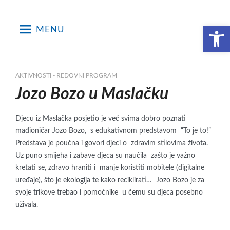
Skip
to
Open toolbar
MENU
content
AKTIVNOSTI - REDOVNI PROGRAM
Jozo Bozo u Maslačku
Djecu iz Maslačka posjetio je već svima dobro poznati
mađioničar Jozo Bozo, s edukativnom predstavom “To je to!”
Predstava je poučna i govori djeci o zdravim stilovima života.
Uz puno smijeha i zabave djeca su naučila zašto je važno
kretati se, zdravo hraniti i manje koristiti mobitele (digitalne
uređaje), što je ekologija te kako reciklirati… Jozo Bozo je za
svoje trikove trebao i pomoćnike u čemu su djeca posebno
uživala.