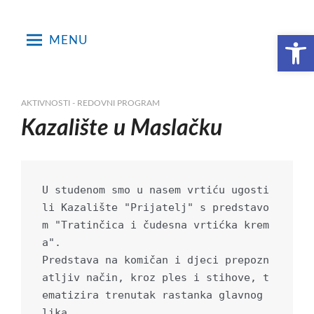
Skip
to
Open toolbar
MENU
content
AKTIVNOSTI - REDOVNI PROGRAM
Kazalište u Maslačku
U studenom smo u nasem vrtiću ugosti
li Kazalište "Prijatelj" s predstavo
m "Tratinčica i čudesna vrtićka krem
a". 

Predstava na komičan i djeci prepozn
atljiv način, kroz ples i stihove, t
ematizira trenutak rastanka glavnog 
lika 
