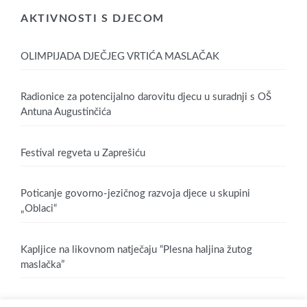
AKTIVNOSTI S DJECOM
OLIMPIJADA DJEČJEG VRTIĆA MASLAČAK
Radionice za potencijalno darovitu djecu u suradnji s OŠ
Antuna Augustinčića
Festival regveta u Zaprešiću
Poticanje govorno-jezičnog razvoja djece u skupini
„Oblaci“
Kapljice na likovnom natječaju “Plesna haljina žutog
maslačka”